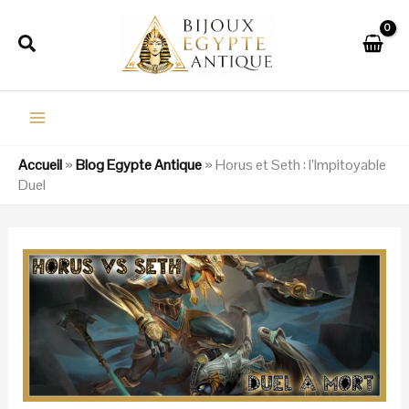
Aller
au
Rechercher
contenu
Accueil
»
Blog Egypte Antique
»
Horus et Seth : l’Impitoyable
Duel