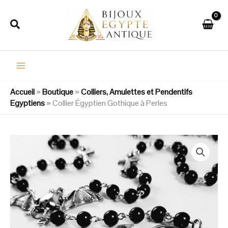
Aller
au
Rechercher
contenu
Accueil
»
Boutique
»
Colliers, Amulettes et Pendentifs
Egyptiens
»
Collier Égyptien Gothique à Perles
quantité
de
Collier
Égyptien
Gothique
à