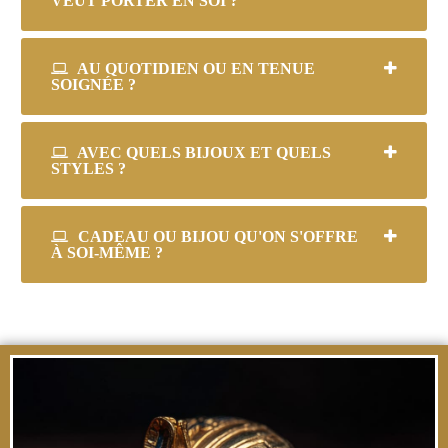
VEUT PORTER EN SOI ?
AU QUOTIDIEN OU EN TENUE
SOIGNÉE ?
AVEC QUELS BIJOUX ET QUELS
STYLES ?
CADEAU OU BIJOU QU'ON S'OFFRE
À SOI-MÊME ?