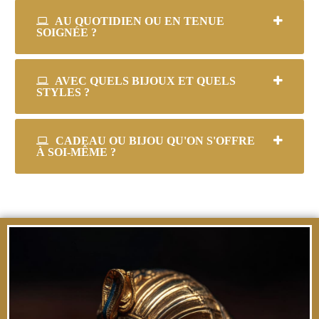
AU QUOTIDIEN OU EN TENUE
SOIGNÉE ?
AVEC QUELS BIJOUX ET QUELS
STYLES ?
CADEAU OU BIJOU QU'ON S'OFFRE
À SOI-MÊME ?