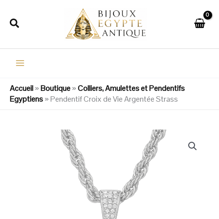
Aller
au
Rechercher
contenu
Accueil
»
Boutique
»
Colliers, Amulettes et Pendentifs
Egyptiens
»
Pendentif Croix de Vie Argentée Strass
quantité
de
Pendentif
Croix
de
Vie