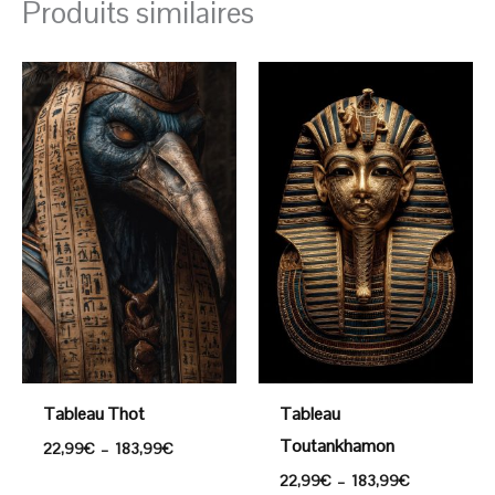
Produits similaires
Plage
Plage
de
de
prix :
prix :
22,99€
22,99€
à
à
183,99€
183,99€
Tableau Thot
Tableau
Toutankhamon
22,99
€
–
183,99
€
22,99
€
–
183,99
€