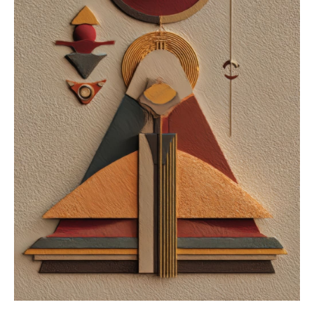
à
183,99€