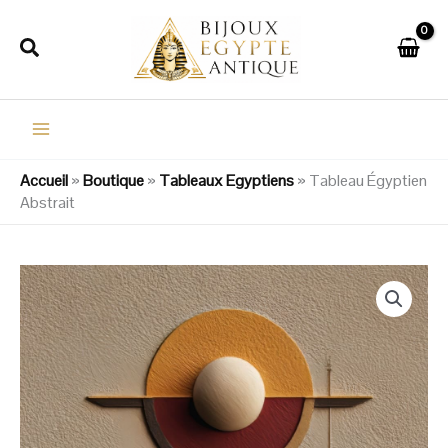
Aller
au
Rechercher
contenu
Accueil
»
Boutique
»
Tableaux Egyptiens
»
Tableau Égyptien
Abstrait
quantité
Plage
de
de
Tableau
Égyptien
prix :
Abstrait
22,99€