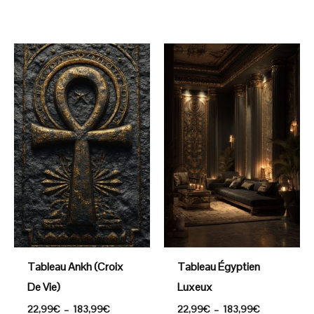
Plage
Plage
de
de
prix :
prix :
22,99€
22,99€
à
à
183,99€
183,99€
Tableau Ankh (Croix
Tableau Égyptien
De Vie)
Luxeux
22,99
€
–
183,99
€
22,99
€
–
183,99
€