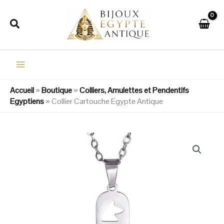
Aller
au
Rechercher
contenu
Accueil
»
Boutique
»
Colliers, Amulettes et Pendentifs
Egyptiens
»
Collier Cartouche Egypte Antique
quantité
de
Collier
Cartouche
Egypte
Antique