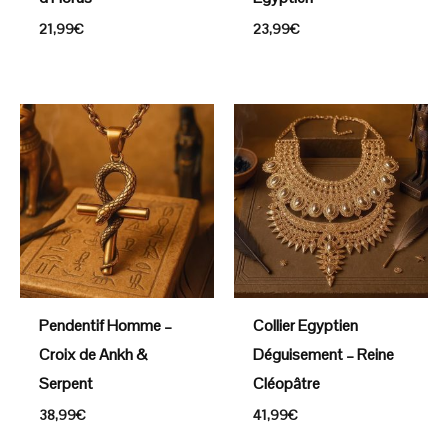
21,99
€
23,99
€
Pendentif Homme –
Collier Egyptien
Croix de Ankh &
Déguisement – Reine
Serpent
Cléopâtre
38,99
€
41,99
€