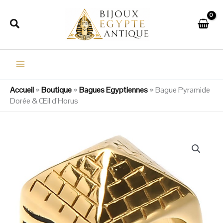
Aller
au
Rechercher
contenu
Accueil
»
Boutique
»
Bagues Egyptiennes
»
Bague Pyramide
Dorée & Œil d’Horus
quantité
de
Bague
Pyramide
Dorée
&