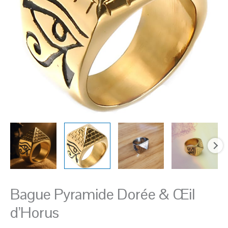
Œil
d'Horus
Bague Pyramide Dorée & Œil
d’Horus