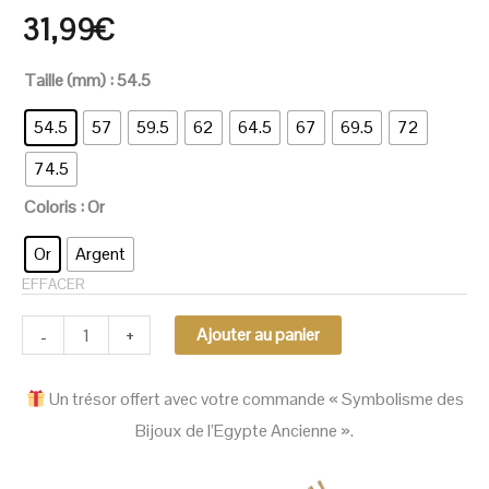
31,99
€
Taille (mm)
: 54.5
54.5
57
59.5
62
64.5
67
69.5
72
74.5
Coloris
: Or
Or
Argent
EFFACER
-
+
Ajouter au panier
Un trésor offert avec votre commande « Symbolisme des
Bijoux de l’Egypte Ancienne ».